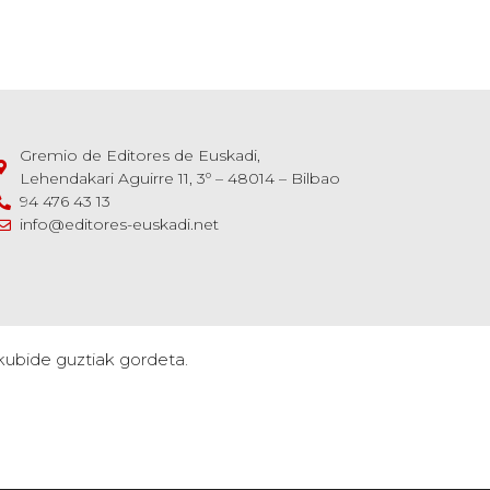
Gremio de Editores de Euskadi,
Lehendakari Aguirre 11, 3º – 48014 – Bilbao
94 476 43 13
info@editores-euskadi.net
kubide guztiak gordeta.