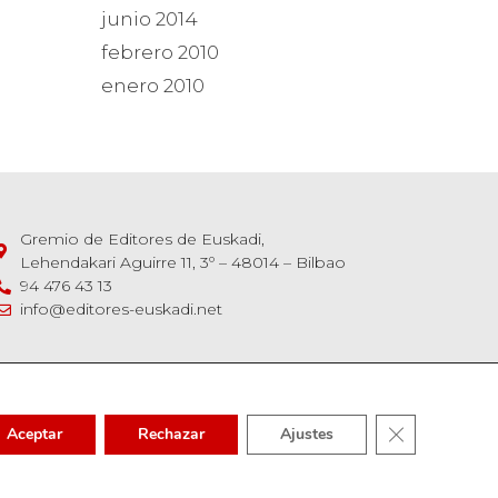
junio 2014
febrero 2010
enero 2010
Gremio de Editores de Euskadi,
Lehendakari Aguirre 11, 3º – 48014 – Bilbao
94 476 43 13
info@editores-euskadi.net
Cerrar el bann
Aceptar
Rechazar
Ajustes
kubide guztiak gordeta.