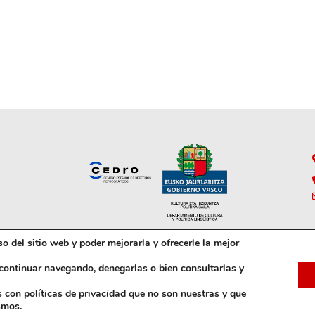
o del sitio web y poder mejorarla y ofrecerle la mejor
 continuar navegando, denegarlas o bien consultarlas y
o de Editores de Euskadi - Euskadiko Editoreen Elkartea. Es
s con políticas de privacidad que no son nuestras y que
Diseño web y marketing gracias a
IRT
smos.