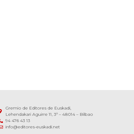
Gremio de Editores de Euskadi,
Lehendakari Aguirre 11, 3º – 48014 – Bilbao
94 476 43 13
info@editores-euskadi.net