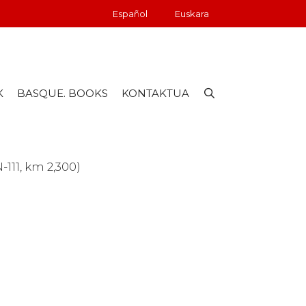
Español
Euskara
K
BASQUE. BOOKS
KONTAKTUA
111, km 2,300)