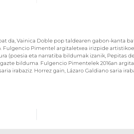
at da, Vainica Doble pop taldearen gabon-kanta bat
 Fulgencio Pimentel argitaletxea irizpide artistikoe
atura (poesia eta narratiba bildumak izanik, Pepitas 
 gazte bilduma. Fulgencio Pimentelek 2016an argit
ia irabaziz. Horrez gain, Lázaro Galdiano saria irab