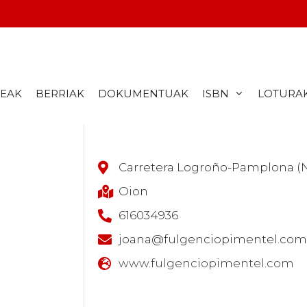
DEAK
BERRIAK
DOKUMENTUAK
ISBN
LOTURA
Carretera Logroño-Pamplona (N-
Oion
616034936
joana@fulgenciopimentel.com
www.fulgenciopimentel.com