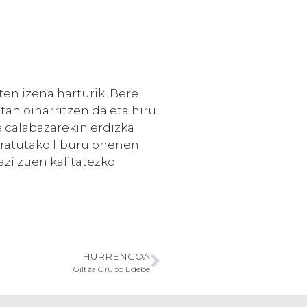
en izena harturik. Bere
tan oinarritzen da eta hiru
de calabazarekin erdizka
aratutako liburu onenen
azi zuen kalitatezko
HURRENGOA
Giltza Grupo Edebé