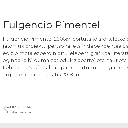
Fulgencio Pimentel
Fulgencio Pimentel 2006an sortutako argitaletxe b
jatorritik proiektu pertsonal eta independentea da.
edizio mota ezberdin ditu: eleberri grafikoa, liter
egindako bilduma bat edukiz aparte) eta haur eta
Lehiaketa Nazionalean parte hartu zuen bigarren sar
argitaletxea izateagatik 2018an.
AURREKOA
Euskaltzaindia